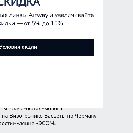
СКИДКА
ые линзы Airway и увеличивайте
кидки — от 5% до 15%
ем врача-офтальмолога
 на Визотронике
Засветы по Чермаку
Условия акции
ростимуляция «ЭСОМ»
ем врача-офтальмолога
 на Визотронике
Засветы по Чермаку
ростимуляция «ЭСОМ»