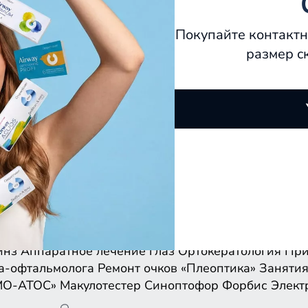
Покупайте контактн
размер с
инз
Аппаратное лечение глаз
Ортокератология
При
а-офтальмолога
Ремонт очков
«Плеоптика»
Занятия
МО-АТОС»
Макулотестер
Синоптофор
Форбис
Элект
инз
Аппаратное лечение глаз
Ортокератология
При
а-офтальмолога
Ремонт очков
«Плеоптика»
Занятия
МО-АТОС»
Макулотестер
Синоптофор
Форбис
Элект