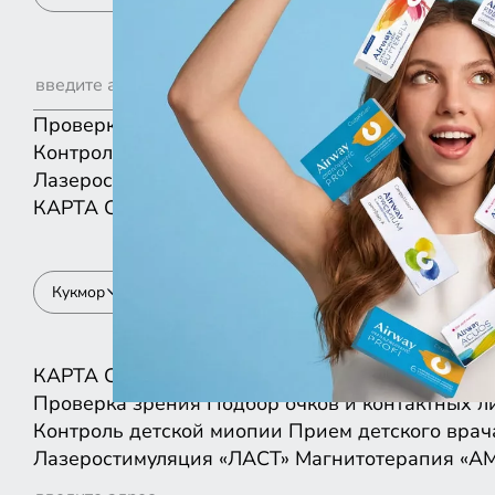
Проверка зрения
Подбор очков и контактных л
Контроль детской миопии
Прием детского врач
Лазеростимуляция «ЛАСТ»
Магнитотерапия «А
КАРТА
СПИСКОМ
Кукмор
КАРТА
СПИСКОМ
Проверка зрения
Подбор очков и контактных л
Контроль детской миопии
Прием детского врач
Лазеростимуляция «ЛАСТ»
Магнитотерапия «А