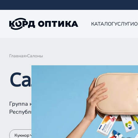
КАТАЛОГ
УСЛУГИ
О
Главная
Салоны
Салоны КОРД 
Группа компаний «Корд Оптика» - это более 10
Республике Татарстан, Самаре, Уфе, Рыбинске.
Кукмор