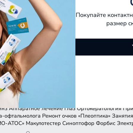
Покупайте контактн
размер с
инз
Аппаратное лечение глаз
Ортокератология
При
а-офтальмолога
Ремонт очков
«Плеоптика»
Занятия
МО-АТОС»
Макулотестер
Синоптофор
Форбис
Элект
инз
Аппаратное лечение глаз
Ортокератология
При
а-офтальмолога
Ремонт очков
«Плеоптика»
Занятия
МО-АТОС»
Макулотестер
Синоптофор
Форбис
Элект