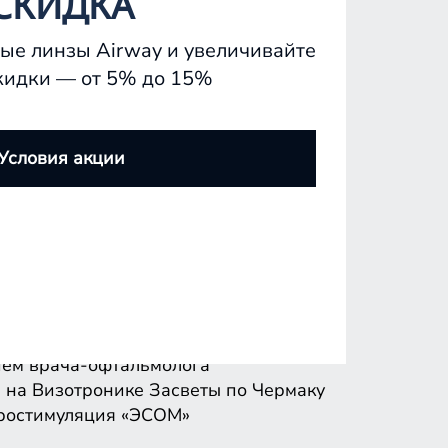
СКИДКА
ые линзы Airway и увеличивайте
кидки — от 5% до 15%
ем врача-офтальмолога
 на Визотронике
Засветы по Чермаку
Условия акции
ростимуляция «ЭСОМ»
ем врача-офтальмолога
 на Визотронике
Засветы по Чермаку
ростимуляция «ЭСОМ»