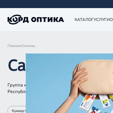
КАТАЛОГ
УСЛУГИ
О
Главная
Салоны
Салоны КОРД 
Группа компаний «Корд Оптика» - это более 10
Республике Татарстан, Самаре, Уфе, Рыбинске.
Кукмор