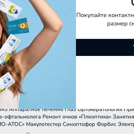
Покупайте контактн
размер с
инз
Аппаратное лечение глаз
Ортокератология
При
а-офтальмолога
Ремонт очков
«Плеоптика»
Занятия
МО-АТОС»
Макулотестер
Синоптофор
Форбис
Элект
инз
Аппаратное лечение глаз
Ортокератология
При
а-офтальмолога
Ремонт очков
«Плеоптика»
Занятия
МО-АТОС»
Макулотестер
Синоптофор
Форбис
Элект