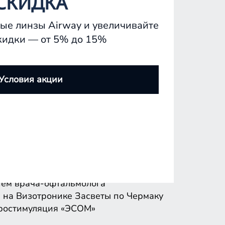
СКИДКА
ые линзы Airway и увеличивайте
кидки — от 5% до 15%
ем врача-офтальмолога
 на Визотронике
Засветы по Чермаку
Условия акции
ростимуляция «ЭСОМ»
ем врача-офтальмолога
 на Визотронике
Засветы по Чермаку
ростимуляция «ЭСОМ»