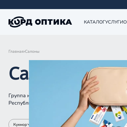
КАТАЛОГ
УСЛУГИ
О
Главная
Салоны
Салоны КОРД 
Группа компаний «Корд Оптика» - это более 10
Республике Татарстан, Самаре, Уфе, Рыбинске.
Кукмор