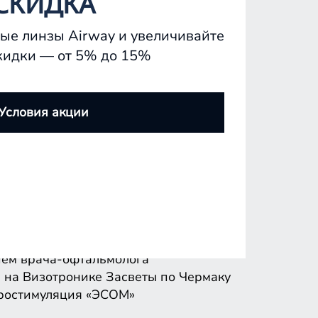
СКИДКА
ые линзы Airway и увеличивайте
кидки — от 5% до 15%
ем врача-офтальмолога
 на Визотронике
Засветы по Чермаку
Условия акции
ростимуляция «ЭСОМ»
ем врача-офтальмолога
 на Визотронике
Засветы по Чермаку
ростимуляция «ЭСОМ»