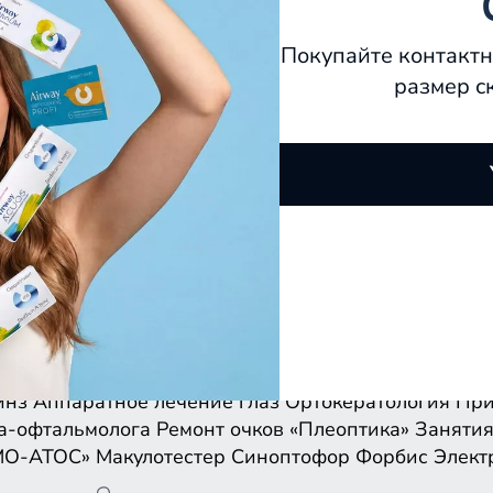
Покупайте контактн
размер с
инз
Аппаратное лечение глаз
Ортокератология
При
а-офтальмолога
Ремонт очков
«Плеоптика»
Занятия
МО-АТОС»
Макулотестер
Синоптофор
Форбис
Элект
инз
Аппаратное лечение глаз
Ортокератология
При
а-офтальмолога
Ремонт очков
«Плеоптика»
Занятия
МО-АТОС»
Макулотестер
Синоптофор
Форбис
Элект