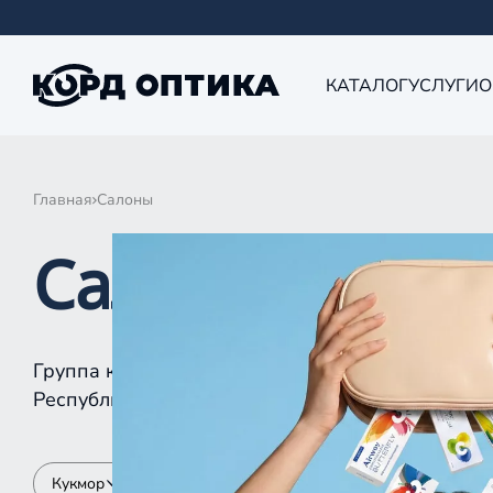
КАТАЛОГ
УСЛУГИ
О
Главная
Салоны
Салоны КОРД 
Группа компаний «Корд Оптика» - это более 10
Республике Татарстан, Самаре, Уфе, Рыбинске.
Кукмор