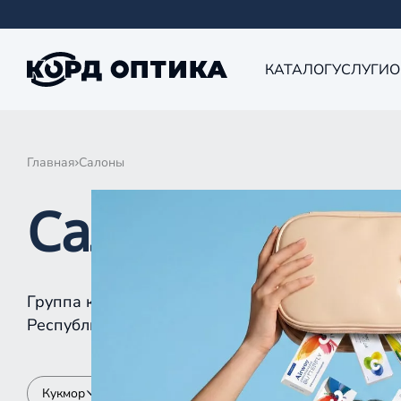
КАТАЛОГ
УСЛУГИ
О
Главная
Салоны
Салоны КОРД 
Группа компаний «Корд Оптика» - это более 10
Республике Татарстан, Самаре, Уфе, Рыбинске.
Кукмор