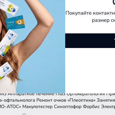
Покупайте контактн
размер с
инз
Аппаратное лечение глаз
Ортокератология
При
а-офтальмолога
Ремонт очков
«Плеоптика»
Занятия
МО-АТОС»
Макулотестер
Синоптофор
Форбис
Элект
инз
Аппаратное лечение глаз
Ортокератология
При
а-офтальмолога
Ремонт очков
«Плеоптика»
Занятия
МО-АТОС»
Макулотестер
Синоптофор
Форбис
Элект