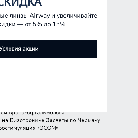
СКИДКА
ые линзы Airway и увеличивайте
кидки — от 5% до 15%
ем врача-офтальмолога
 на Визотронике
Засветы по Чермаку
Условия акции
ростимуляция «ЭСОМ»
ем врача-офтальмолога
 на Визотронике
Засветы по Чермаку
ростимуляция «ЭСОМ»